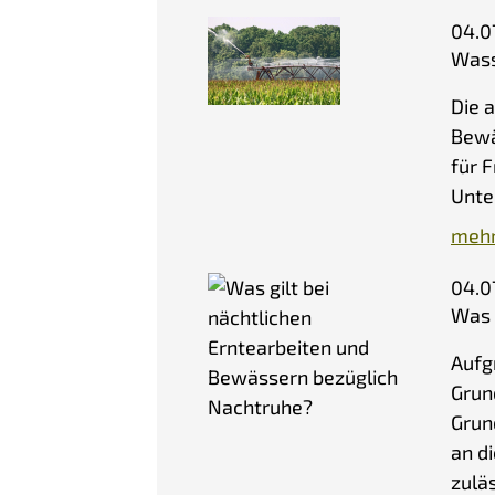
04.0
Wass
Die a
Bewä
für 
Unte
mehr
04.0
Was 
Aufg
Grun
Grun
an d
zulä