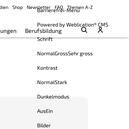
dien
Shop
Newsletter
FAQ
Themen A-Z
Barrierefrei-Menü
Powered by Weblication® CMS
rungen
Berufsbildung
Schrift
Normal
Gross
Sehr gross
Kontrast
Normal
Stark
Dunkelmodus
Aus
Ein
Bilder