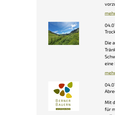
vorz
mehr
04.0
Troc
Die 
Trän
Schw
eine
mehr
04.0
Abre
Mit 
für 