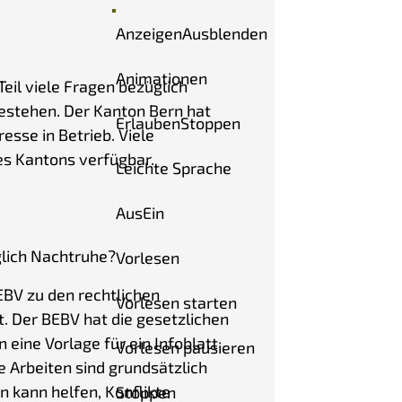
Anzeigen
Ausblenden
Animationen
Teil viele Fragen bezüglich
stehen. Der Kanton Bern hat
Erlauben
Stoppen
sse in Betrieb. Viele
es Kantons verfügbar.
Leichte Sprache
Aus
Ein
glich Nachtruhe?
Vorlesen
EBV zu den rechtlichen
Vorlesen starten
. Der BEBV hat die gesetzlichen
eine Vorlage für ein Infoblatt
Vorlesen pausieren
e Arbeiten sind grundsätzlich
 kann helfen, Konflikte
Stoppen