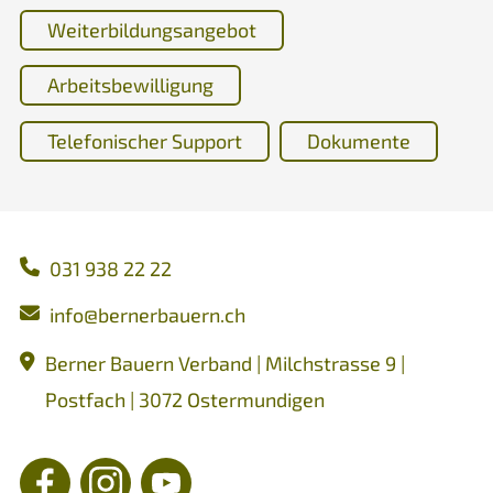
Weiterbildungsangebot
Arbeitsbewilligung
Telefonischer Support
Dokumente
031 938 22 22
nf
b
rn
rb
rn
ch
Berner Bauern Verband | Milchstrasse 9 |
Postfach | 3072 Ostermundigen