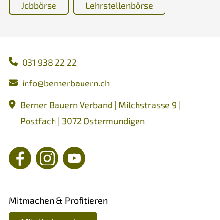
Jobbörse
Lehrstellenbörse
031 938 22 22
nf
b
rn
rb
rn
ch
Berner Bauern Verband | Milchstrasse 9 |
Postfach | 3072 Ostermundigen
Mitmachen & Profitieren