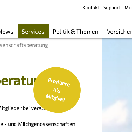
Kontakt
Support
Me
 News
Services
Politik & Themen
Versiche
senschaftsberatung
eratung
P
ro
fitie
re
ls
itg
lie
a
M
d
itglieder bei verschiedensten
erei- und Milchgenossenschaften