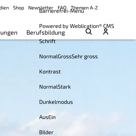
dien
Shop
Newsletter
FAQ
Themen A-Z
Barrierefrei-Menü
Powered by Weblication® CMS
rungen
Berufsbildung
Schrift
Normal
Gross
Sehr gross
Kontrast
Normal
Stark
Dunkelmodus
Aus
Ein
Bilder