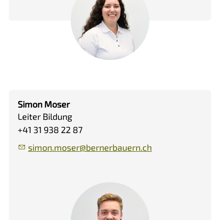
Simon Moser
Leiter Bildung
+41 31 938 22 87
s
m
n
m
s
r
b
rn
rb
rn
ch