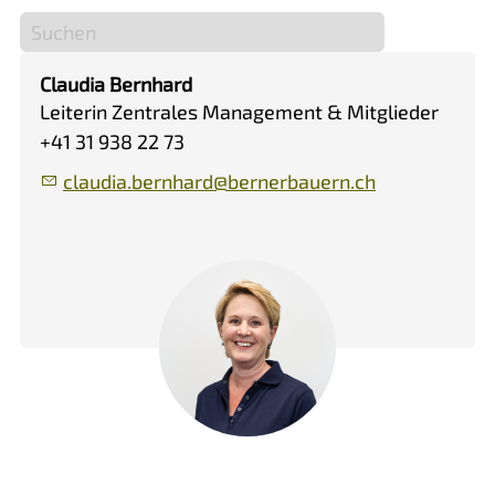
Claudia Bernhard
Leiterin Zentrales Management & Mitglieder
+41 31 938 22 73
cl
d
b
rnh
rd
b
rn
rb
rn
ch