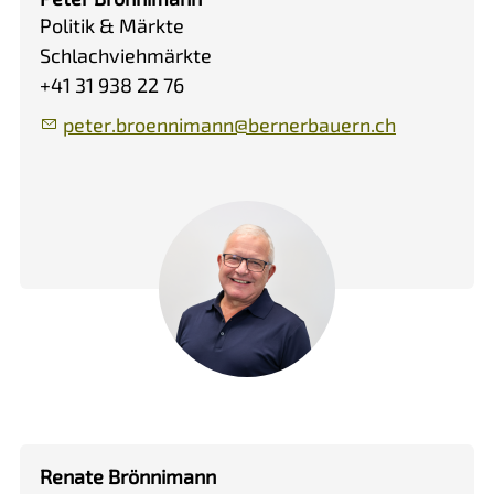
Politik & Märkte
Schlachviehmärkte
+41 31 938 22 76
p
t
r
br
nn
m
nn
b
rn
rb
rn
ch
Renate Brönnimann