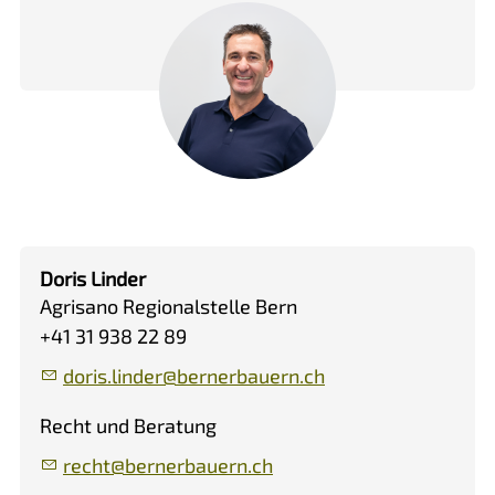
Doris Linder
Agrisano Regionalstelle Bern
+41 31 938 22 89
d
r
s
l
nd
r
b
rn
rb
rn
ch
Recht und Beratung
r
cht
b
rn
rb
rn
ch