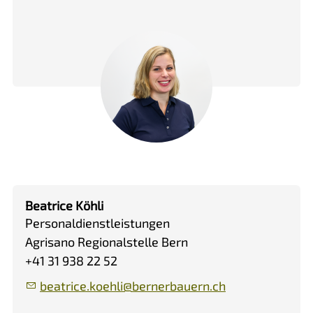
Beatrice Köhli
Personaldienstleistungen
Agrisano Regionalstelle Bern
+41 31 938 22 52
b
tr
c
k
hl
b
rn
rb
rn
ch