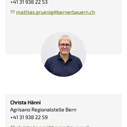
+41 31 938 22 53
m
th
s
gr
n
g
b
rn
rb
rn
ch
Christa Hänni
Agrisano Regionalstelle Bern
+41 31 938 22 59