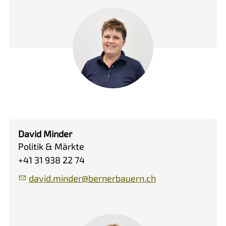
David Minder
Politik & Märkte
+41 31 938 22 74
d
v
d
m
nd
r
b
rn
rb
rn
ch