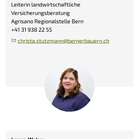
Leiterin landwirtschaftliche
Versicherungsberatung
Agrisano Regionalstelle Bern
+41 31 938 22 55
chr
st
st
tzm
nn
b
rn
rb
rn
ch