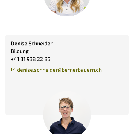
Denise Schneider
Bildung
+41 31 938 22 85
d
n
s
schn
d
r
b
rn
rb
rn
ch