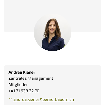
Andrea Kiener
Zentrales Management
Mitglieder
+41 31 938 22 70
ndr
k
n
r
b
rn
rb
rn
ch