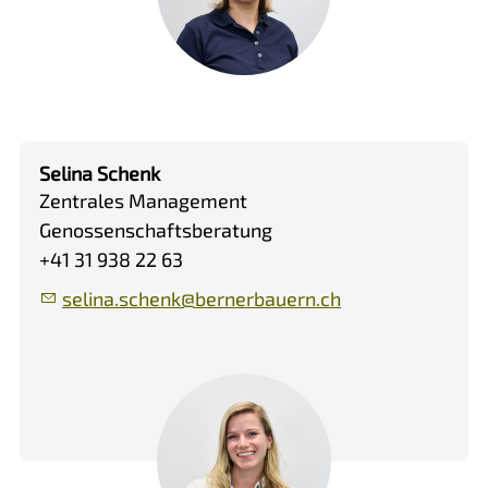
Selina Schenk
Zentrales Management
Genossenschaftsberatung
+41 31 938 22 63
s
l
n
sch
nk
b
rn
rb
rn
ch