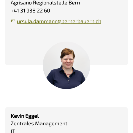
Agrisano Regionalstelle Bern
+41 31 938 22 60
rs
l
d
mm
nn
b
rn
rb
rn
ch
Kevin Eggel
Zentrales Management
IT