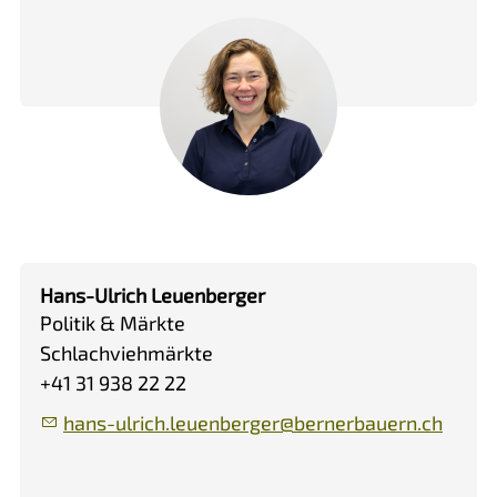
Hans-Ulrich Leuenberger
Politik & Märkte
Schlachviehmärkte
+41 31 938 22 22
h
ns-
lr
ch
l
nb
rg
r
b
rn
rb
rn
ch