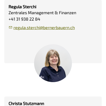
Regula Sterchi
Zentrales Management & Finanzen
+41 31 938 22 84
r
g
l
st
rch
b
rn
rb
rn
ch
Christa Stutzmann