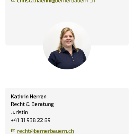
chr
st
h
nn
b
rn
rb
rn
ch
Kathrin Herren
Recht & Beratung
Juristin
+41 31 938 22 89
r
cht
b
rn
rb
rn
ch