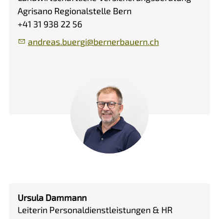
Agrisano Regionalstelle Bern
+41 31 938 22 56
ndr
s
b
rg
b
rn
rb
rn
ch
Ursula Dammann
Leiterin Personaldienstleistungen & HR