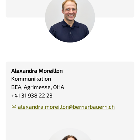
Alexandra Moreillon
Kommunikation
BEA, Agrimesse, OHA
+41 31 938 22 23
l
x
ndr
m
r
ll
n
b
rn
rb
rn
ch