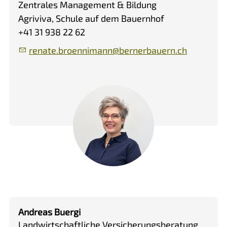
Zentrales Management & Bildung
Agriviva, Schule auf dem Bauernhof
+41 31 938 22 62
r
n
t
br
nn
m
nn
b
rn
rb
rn
ch
Andreas Buergi
Landwirtschaftliche Versicherungsberatung