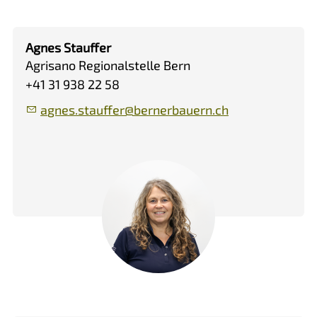
Agnes Stauffer
Agrisano Regionalstelle Bern
+41 31 938 22 58
gn
s
st
ff
r
b
rn
rb
rn
ch