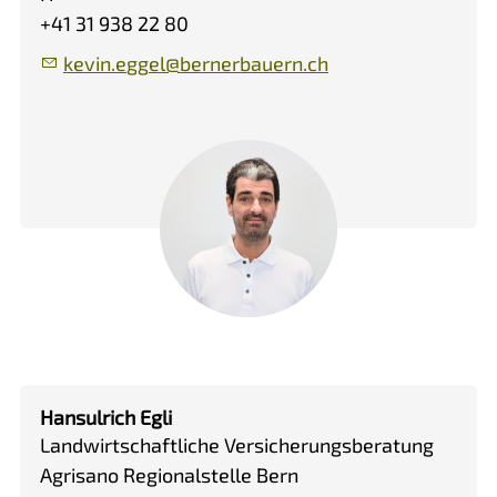
+41 31 938 22 80
k
v
n
gg
l
b
rn
rb
rn
ch
Hansulrich Egli
Landwirtschaftliche Versicherungsberatung
Agrisano Regionalstelle Bern