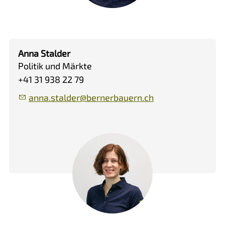
Anna Stalder
Politik und Märkte
+41 31 938 22 79
nn
st
ld
r
b
rn
rb
rn
ch