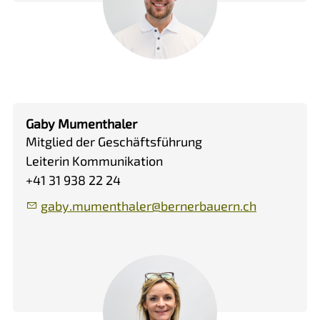
Gaby Mumenthaler
Mitglied der Geschäftsführung
Leiterin Kommunikation
+41 31 938 22 24
g
by
m
m
nth
l
r
b
rn
rb
rn
ch