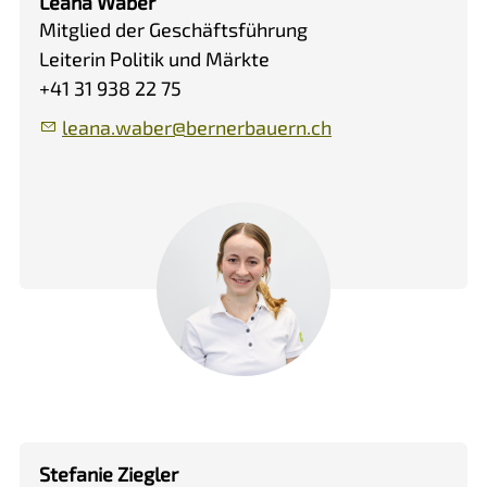
Leana Waber
Mitglied der Geschäftsführung
Leiterin Politik und Märkte
+41 31 938 22 75
l
n
w
b
r
b
rn
rb
rn
ch
Stefanie Ziegler