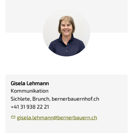
Gisela Lehmann
Kommunikation
Sichlete, Brunch, bernerbauernhof.ch
+41 31 938 22 21
g
s
l
l
hm
nn
b
rn
rb
rn
ch