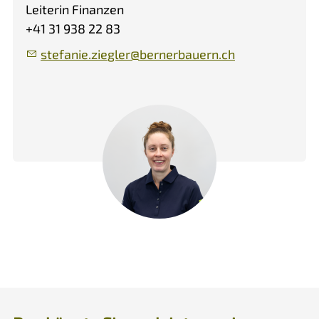
Leiterin Finanzen
+41 31 938 22 83
st
f
n
z
gl
r
b
rn
rb
rn
ch