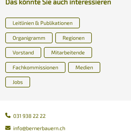
Das könnte Sie auch interessieren
Leitlinien & Publikationen
Organigramm
Regionen
Vorstand
Mitarbeitende
Fachkommissionen
Medien
Jobs
031 938 22 22
nf
b
rn
rb
rn
ch