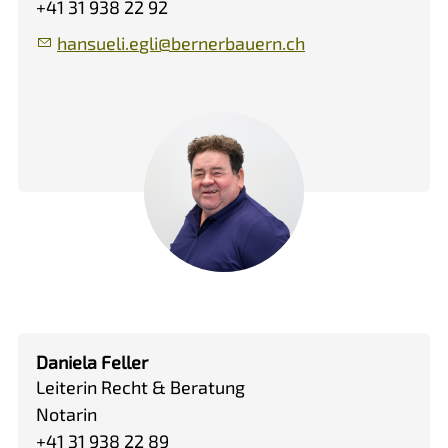
+41 31 938 22 92
h
ns
l
gl
b
rn
rb
rn
ch
Daniela Feller
Leiterin Recht & Beratung
Notarin
+41 31 938 22 89