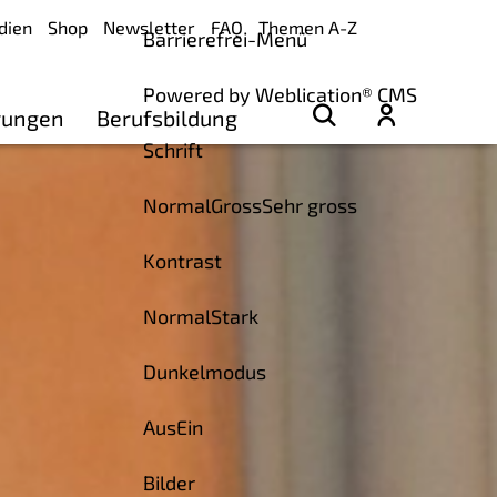
dien
Shop
Newsletter
FAQ
Themen A-Z
Barrierefrei-Menü
Powered by Weblication® CMS
rungen
Berufsbildung
Schrift
Normal
Gross
Sehr gross
Kontrast
Normal
Stark
Dunkelmodus
Aus
Ein
Bilder