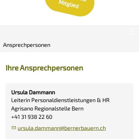
M
d
Ansprechpersonen
Ihre Ansprechpersonen
Ursula Dammann
Leiterin Personaldienstleistungen & HR
Agrisano Regionalstelle Bern
+41 31 938 22 60
rs
l
d
mm
nn
b
rn
rb
rn
ch