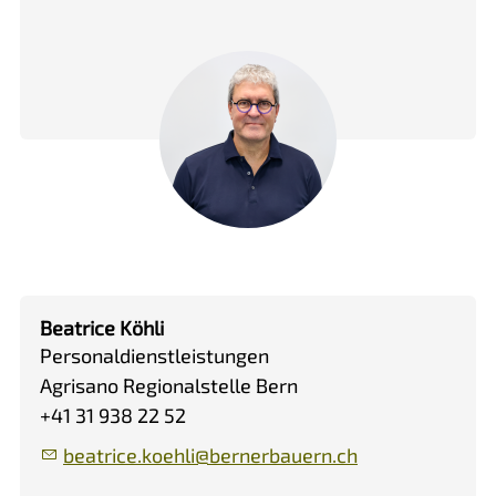
Beatrice Köhli
Personaldienstleistungen
Agrisano Regionalstelle Bern
+41 31 938 22 52
b
tr
c
k
hl
b
rn
rb
rn
ch