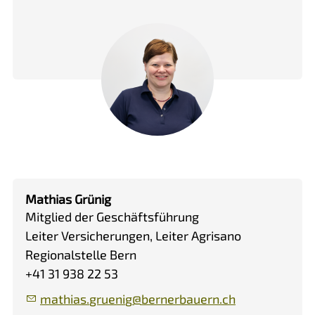
Mathias Grünig
Mitglied der Geschäftsführung
Leiter Versicherungen, Leiter Agrisano
Regionalstelle Bern
+41 31 938 22 53
m
th
s
gr
n
g
b
rn
rb
rn
ch