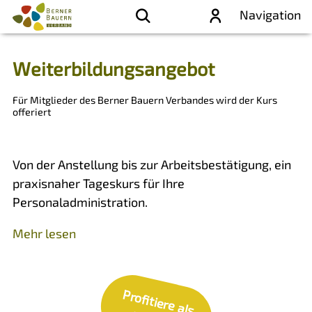
Navigation
Weiterbildungsangebot
Für Mitglieder des Berner Bauern Verbandes wird der Kurs
offeriert
Von der Anstellung bis zur Arbeitsbestätigung, ein
praxisnaher Tageskurs für Ihre
Personaladministration.
Mehr lesen
P
ro
fitie
re
a
ls
itg
lie