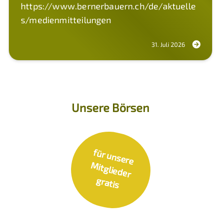
https://www.bernerbauern.ch/de/aktuelle
s/medienmitteilungen
31. Juli 2026
Unsere Börsen
fü
r u
n
s
e
re
itg
lie
d
e
r
ra
M
g
tis