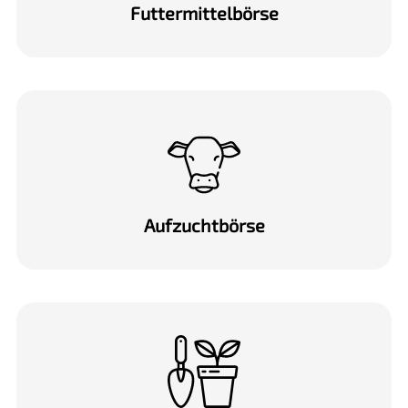
Futtermittel­börse
Aufzucht­börse