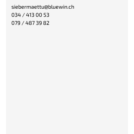
siebermaettu@bluewin.ch
034 / 413 00 53
079 / 487 39 82