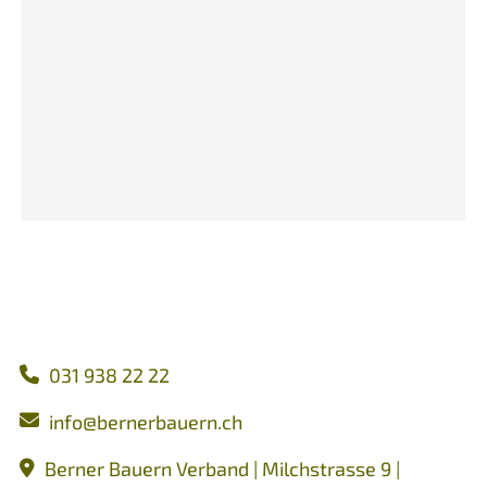
031 938 22 22
nf
b
rn
rb
rn
ch
Berner Bauern Verband | Milchstrasse 9 |