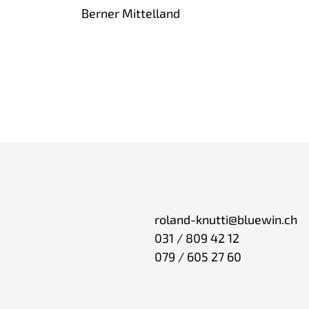
Berner Mittelland
roland-knutti@bluewin.ch
031 / 809 42 12
079 / 605 27 60