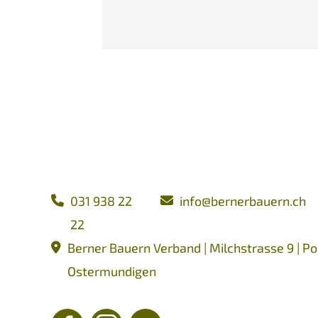
031 938 22
nf
b
rn
rb
rn
ch
22
Berner Bauern Verband | Milchstrasse 9 | Po
Ostermundigen