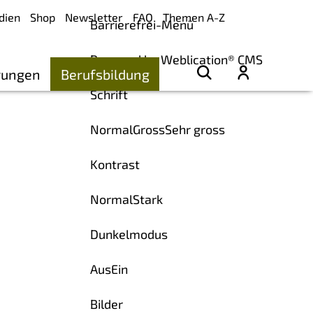
dien
Shop
Newsletter
FAQ
Themen A-Z
Barrierefrei-Menü
Powered by Weblication® CMS
rungen
Berufsbildung
Schrift
Normal
Gross
Sehr gross
Kontrast
Normal
Stark
Dunkelmodus
Aus
Ein
Bilder