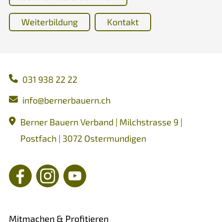
Weiterbildung
Kontakt
031 938 22 22
nf
b
rn
rb
rn
ch
Berner Bauern Verband | Milchstrasse 9 |
Postfach | 3072 Ostermundigen
Mitmachen & Profitieren