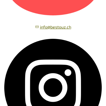
nf
b
st
z
ch