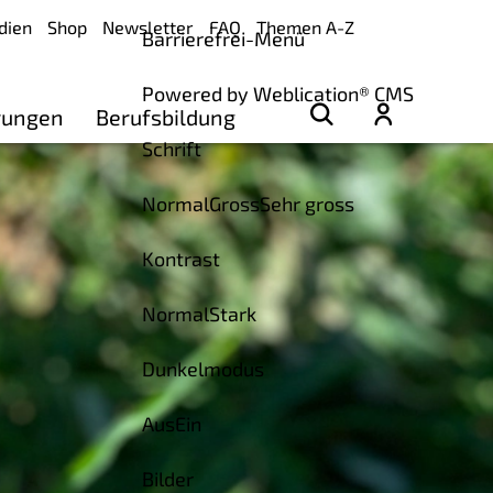
dien
Shop
Newsletter
FAQ
Themen A-Z
Barrierefrei-Menü
Powered by Weblication® CMS
rungen
Berufsbildung
Schrift
Normal
Gross
Sehr gross
Kontrast
Normal
Stark
Dunkelmodus
Aus
Ein
Bilder