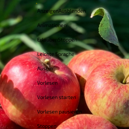
Anzeigen
Ausblenden
Animationen
Erlauben
Stoppen
Leichte Sprache
Aus
Ein
Vorlesen
Vorlesen starten
Vorlesen pausieren
Stoppen