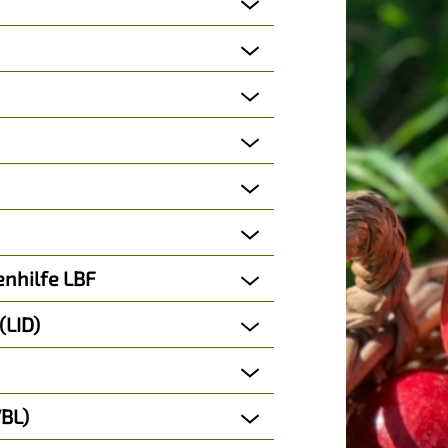
enhilfe LBF
(LID)
VBL)