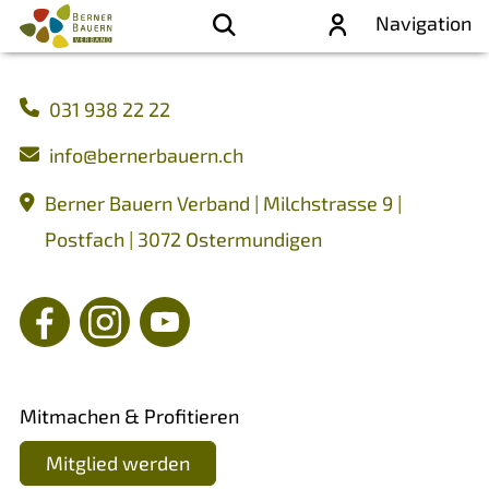
Navigation
031 938 22 22
nf
b
rn
rb
rn
ch
Berner Bauern Verband | Milchstrasse 9 |
Postfach | 3072 Ostermundigen
Mitmachen & Profitieren
Mitglied werden