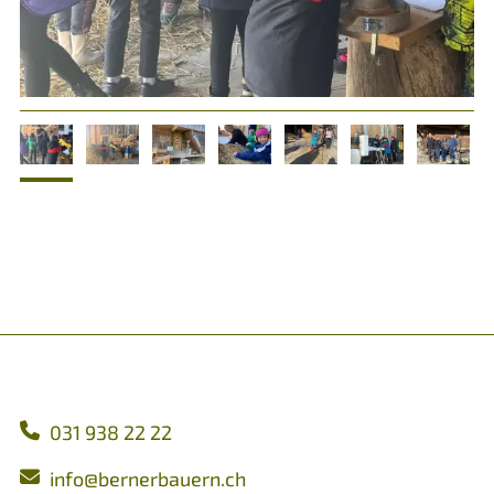
031 938 22 22
nf
b
rn
rb
rn
ch