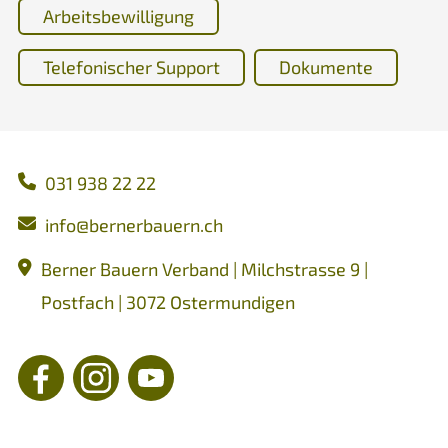
Arbeitsbewilligung
Telefonischer Support
Dokumente
031 938 22 22
nf
b
rn
rb
rn
ch
Berner Bauern Verband | Milchstrasse 9 |
Postfach | 3072 Ostermundigen