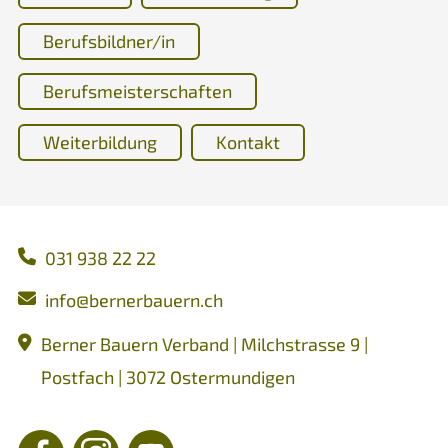
Berufsbildner/in
Berufsmeisterschaften
Weiterbildung
Kontakt
031 938 22 22
nf
b
rn
rb
rn
ch
Berner Bauern Verband | Milchstrasse 9 |
Postfach | 3072 Ostermundigen