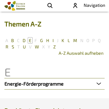
Navigation
Themen A-Z
A
B
C
D
E
F
G
H
I
J
K
L
M
N
O
P
Q
R
S
T
U
V
W
X
Y
Z
A-Z Auswahl aufheben
Energie-Förderprogramme