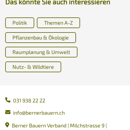
Das könnte Sie auch interessieren
Politik
Themen A-Z
Pflanzenbau & Ökologie
Raumplanung & Umwelt
Nutz- & Wildtiere
031 938 22 22
nf
b
rn
rb
rn
ch
Berner Bauern Verband | Milchstrasse 9 |