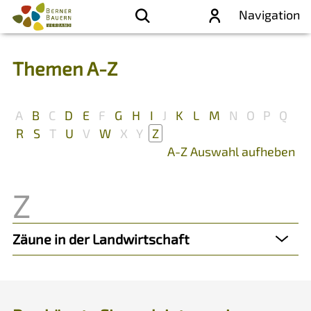
Navigation
Themen A-Z
A
B
C
D
E
F
G
H
I
J
K
L
M
N
O
P
Q
R
S
T
U
V
W
X
Y
Z
A-Z Auswahl aufheben
Zäune in der Landwirtschaft