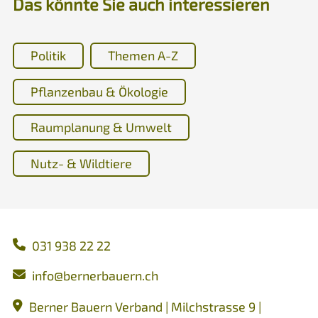
Das könnte Sie auch interessieren
Politik
Themen A-Z
Pflanzenbau & Ökologie
Raumplanung & Umwelt
Nutz- & Wildtiere
031 938 22 22
nf
b
rn
rb
rn
ch
Berner Bauern Verband | Milchstrasse 9 |