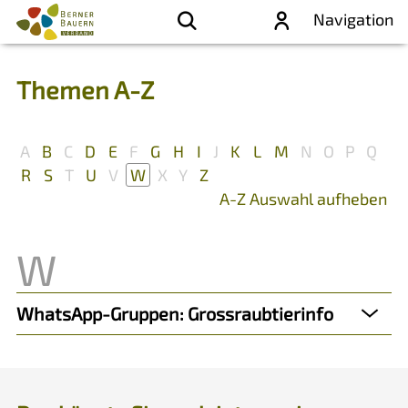
Navigation
Themen A-Z
A
B
C
D
E
F
G
H
I
J
K
L
M
N
O
P
Q
R
S
T
U
V
W
X
Y
Z
A-Z Auswahl aufheben
WhatsApp-Gruppen: Grossraubtierinfo