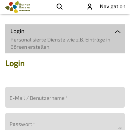
Navigation
Login
Personalisierte Dienste wie z.B. Einträge in
Börsen erstellen.
Login
E-Mail / Benutzername
*
Passwort
*