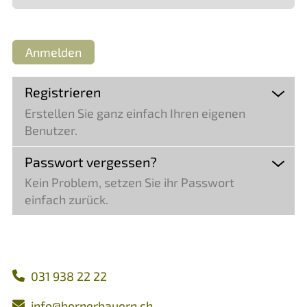
Anmelden
Registrieren
Erstellen Sie ganz einfach Ihren eigenen
Benutzer.
Passwort vergessen?
Kein Problem, setzen Sie ihr Passwort
einfach zurück.
031 938 22 22
nf
b
rn
rb
rn
ch