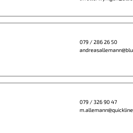
079 / 286 26 50
andreasallemann@blu
079 / 326 90 47
m.allemann@quickline