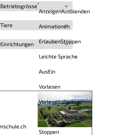
Betriebsgrösse
Anzeigen
Ausblenden
Tiere
Animationen
Erlauben
Stoppen
Einrichtungen
Leichte Sprache
Aus
Ein
Vorlesen
Vorlesen starten
Vorlesen pausieren
mschule.ch
Stoppen