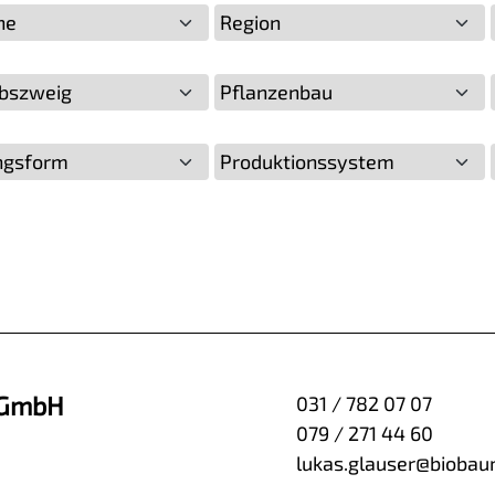
he
Region
ebszweig
Pflanzenbau
ngsform
Produktionssystem
 GmbH
031 / 782 07 07
079 / 271 44 60
lukas.glauser@biobau