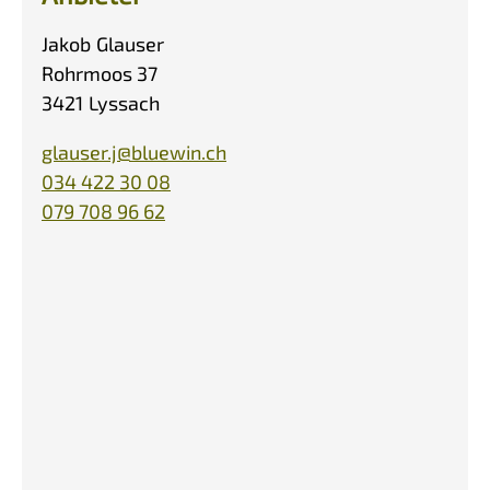
Jakob
Glauser
Rohrmoos 37
3421
Lyssach
glauser.j@bluewin.ch
034 422 30 08
079 708 96 62