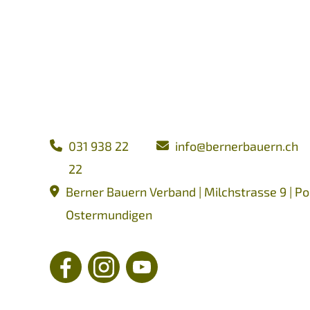
031 938 22
nf
b
rn
rb
rn
ch
22
Berner Bauern Verband | Milchstrasse 9 | Po
Ostermundigen