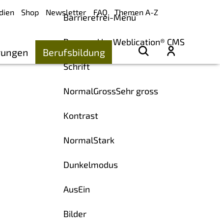
dien
Shop
Newsletter
FAQ
Themen A-Z
Barrierefrei-Menü
Powered by Weblication® CMS
rungen
Berufsbildung
Schrift
Normal
Gross
Sehr gross
Kontrast
Normal
Stark
Dunkelmodus
Aus
Ein
Bilder