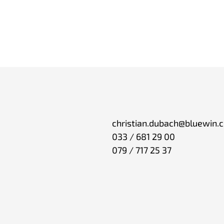
christian.dubach@bluewin.
033 / 681 29 00
079 / 717 25 37