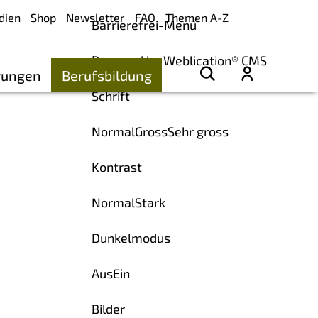
dien
Shop
Newsletter
FAQ
Themen A-Z
Barrierefrei-Menü
Powered by Weblication® CMS
rungen
Berufsbildung
Schrift
Normal
Gross
Sehr gross
Kontrast
Normal
Stark
Dunkelmodus
Aus
Ein
Bilder