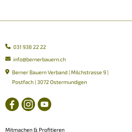
031 938 22 22
nf
b
rn
rb
rn
ch
Berner Bauern Verband | Milchstrasse 9 |
Postfach | 3072 Ostermundigen
Mitmachen & Profitieren