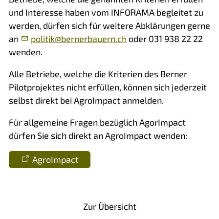
und Interesse haben vom INFORAMA begleitet zu
werden, dürfen sich für weitere Abklärungen gerne
an
p
l
t
k
b
rn
rb
rn
ch
oder 031 938 22 22
wenden.
Alle Betriebe, welche die Kriterien des Berner
Pilotprojektes nicht erfüllen, können sich jederzeit
selbst direkt bei AgroImpact anmelden.
Für allgemeine Fragen bezüglich AgorImpact
dürfen Sie sich direkt an AgroImpact wenden:
AgroImpact
Vorheriger Artikel
Nächster Artikel
Zur Übersicht