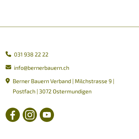
031 938 22 22
nf
b
rn
rb
rn
ch
Berner Bauern Verband | Milchstrasse 9 |
Postfach | 3072 Ostermundigen