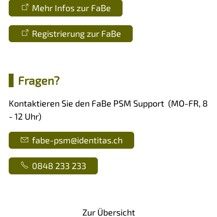
Mehr Infos zur FaBe
Registrierung zur FaBe
Fragen?
Kontaktieren Sie den FaBe PSM Support (MO-FR, 8
- 12 Uhr)
f
b
-psm
d
nt
t
s
ch
0848 233 233
Vorheriger Artikel
Nächster Artikel
Zur Übersicht