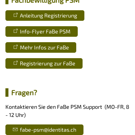
Fachbewilligung PSM
Anleitung Registrierung
Info-Flyer FaBe PSM
Mehr Infos zur FaBe
Registrierung zur FaBe
Fragen?
Kontaktieren Sie den FaBe PSM Support (MO-FR, 8
- 12 Uhr)
f
b
-psm
d
nt
t
s
ch