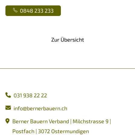
0848 233 233
Vorheriger Artikel
Nächster Artikel
Zur Übersicht
031 938 22 22
nf
b
rn
rb
rn
ch
Berner Bauern Verband | Milchstrasse 9 |
Postfach | 3072 Ostermundigen