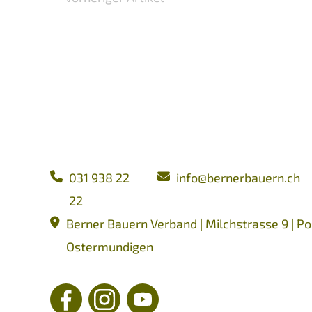
031 938 22
nf
b
rn
rb
rn
ch
22
Berner Bauern Verband | Milchstrasse 9 | Po
Ostermundigen