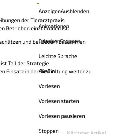
Anzeigen
Ausblenden
ibungen der Tierarztpraxis
Animationen
en Betrieben einzuordnen ist.
Erlauben
Stoppen
nzuschätzen und bei Bedarf zusammen
Leichte Sprache
st Teil der Strategie
Aus
Ein
n Einsatz in der Tierhaltung weiter zu
Vorlesen
Vorlesen starten
Vorlesen pausieren
Stoppen
Nächster Artikel